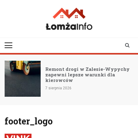
Skip
to
content
lomzainfo.pl
informacje dla
mieszkańców Łomży
i okolicy
Remont drogi w Zalesie-Wypychy
zapewni lepsze warunki dla
kierowców
7 sierpnia 2026
footer_logo