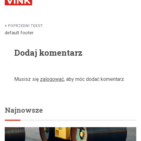
Nawigacja
default footer
wpisu
Dodaj komentarz
Musisz się
zalogować
, aby móc dodać komentarz.
Najnowsze