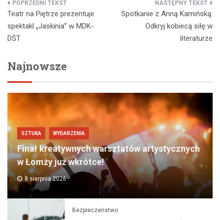
Nawigacja
Teatr na Piętrze prezentuje
Spotkanie z Anną Kamińską:
wpisu
spektakl „Jaskinia” w MDK-
Odkryj kobiecą siłę w
DŚT
literaturze
Najnowsze
SZTUKA
WYDARZENIA
Finał kreatywnych warsztatów artystycznych
w Łomży już wkrótce!
8 sierpnia 2026
Bezpieczeństwo