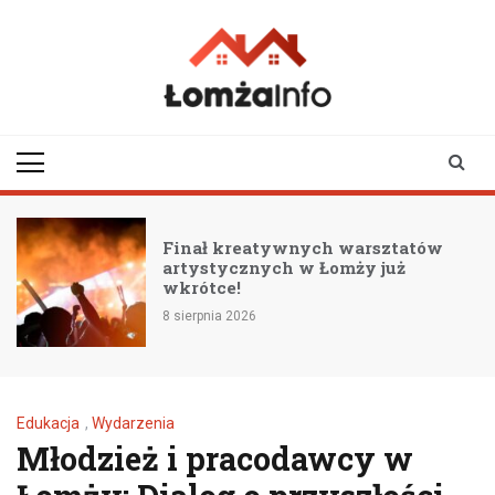
Skip
to
content
lomzainfo.pl
informacje dla
mieszkańców Łomży
i okolicy
arsztatów
Przewodnik po bezpieczn
ży już
jeździe w upale: kluczow
na gorące dni
8 sierpnia 2026
Edukacja
,
Wydarzenia
Młodzież i pracodawcy w