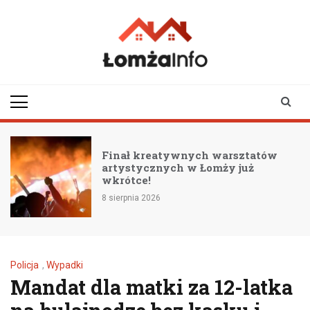
Skip
to
content
lomzainfo.pl
informacje dla
mieszkańców Łomży
i okolicy
Finał kreatywnych warsztatów
artystycznych w Łomży już
wkrótce!
8 sierpnia 2026
Policja
,
Wypadki
Mandat dla matki za 12-latka