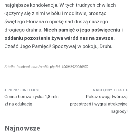
najgłębsze kondolencje. W tych trudnych chwilach
łączymy się z nimi w bólu i modlitwie, prosząc
świętego Floriana o opiekę nad duszą naszego
drogiego druhna.
Niech pamięć o jego poświęceniu i
oddaniu pozostanie żywa wśród nas na zawsze.
Cześć Jego Pamięci! Spoczywaj w pokoju, Druhu.
Źródło: facebook.com/profile.php?id=100066929060870
Nawigacja
Gmina Łomża zyska 1,8 mln
Pokaż swoją twórczą
wpisu
zł na edukację
przestrzeń i wygraj atrakcyjne
nagrody!
Najnowsze