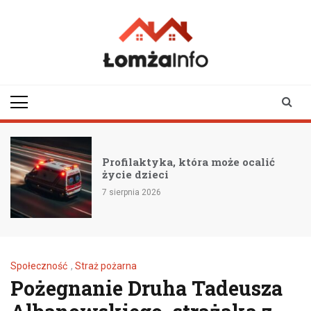
Skip
to
content
lomzainfo.pl
informacje dla
mieszkańców Łomży
i okolicy
Profilaktyka, która może ocalić
życie dzieci
7 sierpnia 2026
Społeczność
,
Straż pożarna
Pożegnanie Druha Tadeusza