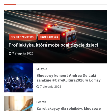
BEZPIECZEŃSTWO
PROFILAKTYKA
Profilaktyka, która może ocalić życie dzieci
7 sierpnia 2026
Muzyka
Bluesowy koncert Andrea De Luki
zamknie #CafeKultura2026 w Łomży
7 sierpnia 2026
Podatki
Zwrot akcyzy dla rolników: kluczowe