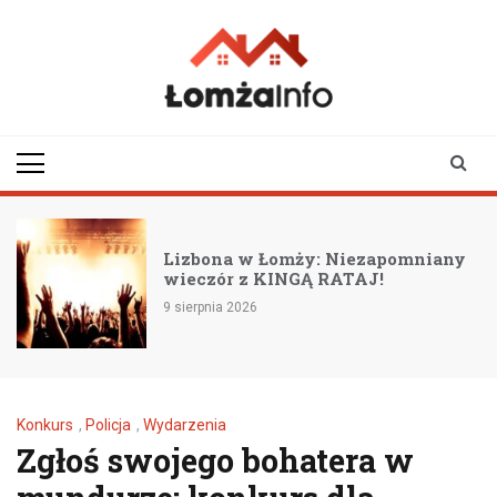
Skip
to
content
lomzainfo.pl
informacje dla
mieszkańców Łomży
i okolicy
Lizbona w Łomży: Niezapomniany
wieczór z KINGĄ RATAJ!
9 sierpnia 2026
Konkurs
,
Policja
,
Wydarzenia
Zgłoś swojego bohatera w