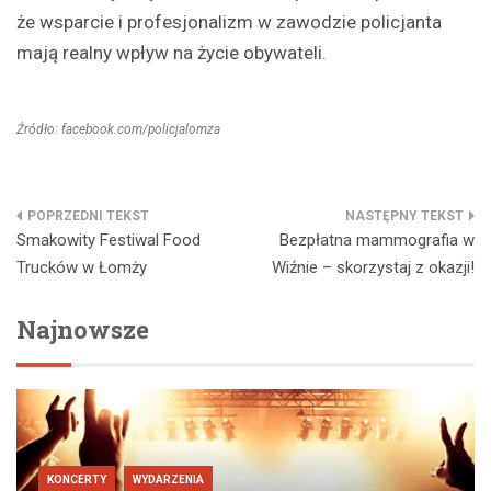
że wsparcie i profesjonalizm w zawodzie policjanta
mają realny wpływ na życie obywateli.
Źródło: facebook.com/policjalomza
Nawigacja
Smakowity Festiwal Food
Bezpłatna mammografia w
wpisu
Trucków w Łomży
Wiźnie – skorzystaj z okazji!
Najnowsze
KONCERTY
WYDARZENIA