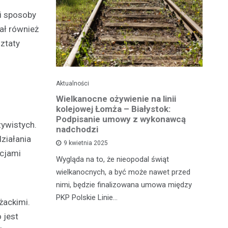
i sposoby
ał również
ztaty
Aktualności
Ak
ko dla
Wielkanocne ożywienie na linii
O
jska
kolejowej Łomża – Białystok:
bu
ni
Podpisanie umowy z wykonawcą
zywistych.
h?
nadchodzi
ziałania
Ro
9 kwietnia 2025
od
acjami
e za oknem,
Wygląda na to, że nieopodal świąt
fi
e realne
wielkanocnych, a być może nawet przed
fi
rzy nie mają
nimi, będzie finalizowana umowa między
90
PKP Polskie Linie…
żackimi.
 jest