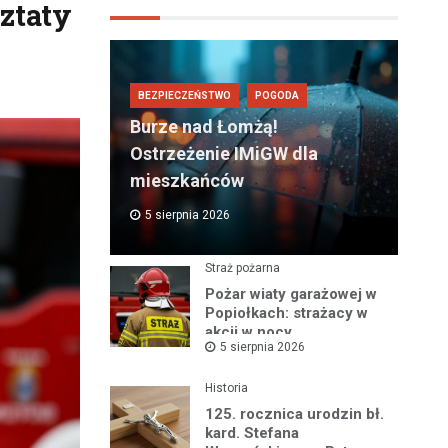
ztaty
BEZPIECZEŃSTWO
POGODA
Burze nad Łomżą!
Ostrzeżenie IMiGW dla
mieszkańców
5 sierpnia 2026
Straż pożarna
Pożar wiaty garażowej w
Popiołkach: strażacy w
akcji w nocy
5 sierpnia 2026
Historia
125. rocznica urodzin bł.
kard. Stefana