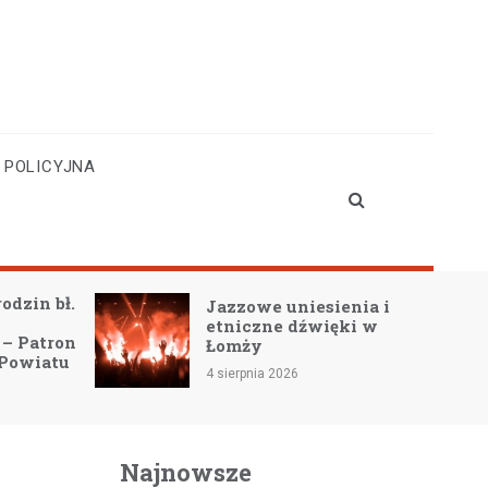
 POLICYJNA
Jazzowe uniesienia i
Łomż
etniczne dźwięki w
wspa
Łomży
4 sierp
4 sierpnia 2026
Najnowsze