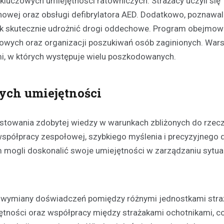
 kluczowych umiejętności ratowniczych. Strażacy uczyli się
wej oraz obsługi defibrylatora AED. Dodatkowo, poznawal
k skutecznie udrożnić drogi oddechowe. Program obejmow
sowych oraz organizacji poszukiwań osób zaginionych. Wars
ami, w których występuje wielu poszkodowanych.
Aktualności
ych umiejętności
Chłodne dni stanowią ryzy
osób bezdomnych: jak mie
noclegownia w Łomży chro
estowania zdobytej wiedzy w warunkach zbliżonych do rzec
najbardziej potrzebującyc
półpracy zespołowej, szybkiego myślenia i precyzyjnego d
19 lutego 2025
m mogli doskonalić swoje umiejętności w zarządzaniu sytu
Niska temperatura, która panuj
to nie tylko dyskomfort, ale takż
niebezpieczeństwo dla tych, któ
dachu…
 do wymiany doświadczeń pomiędzy różnymi jednostkami stra
tności oraz współpracy między strażakami ochotnikami, co