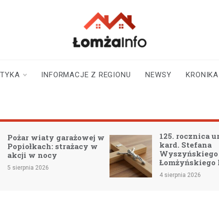
lomzainfo.pl
informacje dla
mieszkańców Łomży
i okolicy
STYKA
INFORMACJE Z REGIONU
NEWSY
KRONIKA
125. rocznica urodzin bł.
aty garażowej w
kard. Stefana
h: strażacy w
Wyszyńskiego – Patron
ocy
Łomżyńskiego Powiatu
26
4 sierpnia 2026