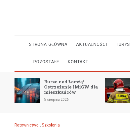
Skip
to
content
STRONA GŁÓWNA
AKTUALNOŚCI
TURY
POZOSTAŁE
KONTAKT
Burze nad Łomżą!
Pożar wi
Ostrzeżenie IMiGW dla
Popiołkac
mieszkańców
akcji w n
5 sierpnia 2026
5 sierpnia 20
Ratownictwo
,
Szkolenia