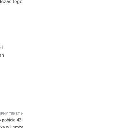
dczas tego
 i
ań
 pobicia 42-
tka w Łomży