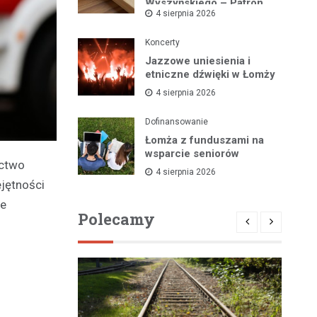
Wyszyńskiego – Patron
4 sierpnia 2026
Łomżyńskiego Powiatu
Koncerty
Jazzowe uniesienia i
etniczne dźwięki w Łomży
4 sierpnia 2026
Dofinansowanie
Łomża z funduszami na
wsparcie seniorów
ictwo
4 sierpnia 2026
ejętności
je
Polecamy