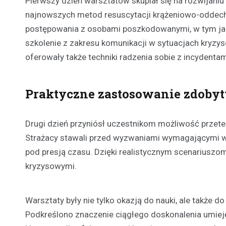
Pierwszy dzień warsztatów skupiał się na rozwijaniu
najnowszych metod resuscytacji krążeniowo-oddecho
postępowania z osobami poszkodowanymi, w tym ja
szkolenie z zakresu komunikacji w sytuacjach kryzy
oferowały także techniki radzenia sobie z incydent
Praktyczne zastosowanie zdobyt
Drugi dzień przyniósł uczestnikom możliwość przet
Strażacy stawali przed wyzwaniami wymagającymi ws
pod presją czasu. Dzięki realistycznym scenariuszo
kryzysowymi.
Warsztaty były nie tylko okazją do nauki, ale także
Podkreślono znaczenie ciągłego doskonalenia umieję