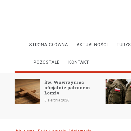
Skip
to
content
STRONA GŁÓWNA
AKTUALNOŚCI
TURY
POZOSTAŁE
KONTAKT
Św. Wawrzyniec
95-lec
oficjalnie patronem
Policj
Łomży
zmieni
6 sierpnia 2026
6 sierpni