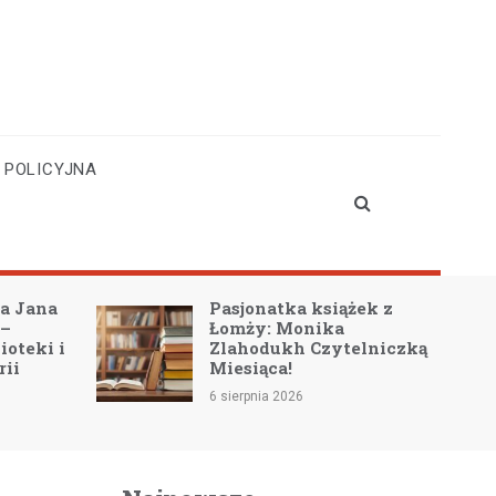
 POLICYJNA
Pasjonatka książek z
O
Łomży: Monika
K
Zlahodukh Czytelniczką
I
Miesiąca!
P
6 sierpnia 2026
6 