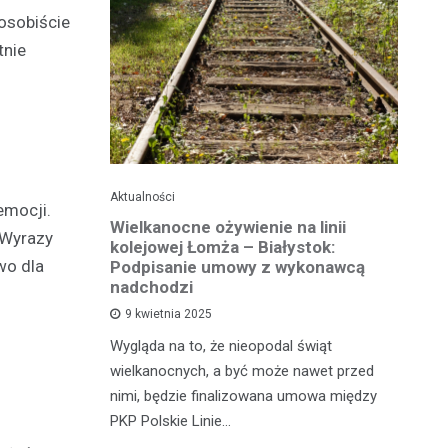
 osobiście
tnie
Aktualności
Ak
emocji.
ko dla
Wielkanocne ożywienie na linii
O
 Wyrazy
jska
kolejowej Łomża – Białystok:
bu
wo dla
ni
Podpisanie umowy z wykonawcą
h?
nadchodzi
Ro
9 kwietnia 2025
od
e za oknem,
Wygląda na to, że nieopodal świąt
fi
e realne
wielkanocnych, a być może nawet przed
fi
rzy nie mają
nimi, będzie finalizowana umowa między
90
PKP Polskie Linie…