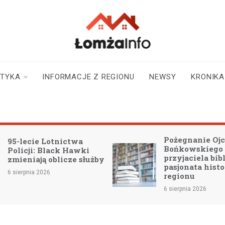
lomzainfo.pl
informacje dla
mieszkańców Łomży
i okolicy
STYKA
INFORMACJE Z REGIONU
NEWSY
KRONIKA
Pożegnanie Ojca Jana
ie Lotnictwa
Bońkowskiego –
i: Black Hawki
przyjaciela biblioteki i
ają oblicze służby
pasjonata historii
a 2026
regionu
6 sierpnia 2026