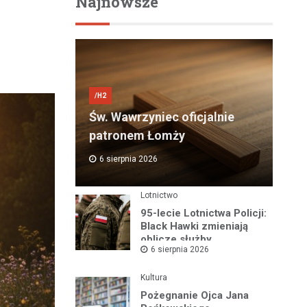
Najnowsze
i
/H2
Św. Wawrzyniec oficjalnie
patronem Łomży
6 sierpnia 2026
Lotnictwo
95-lecie Lotnictwa Policji:
Black Hawki zmieniają
oblicze służby
6 sierpnia 2026
Kultura
Pożegnanie Ojca Jana