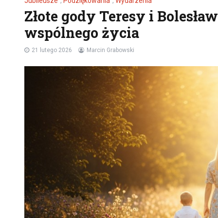
Jubileusze
,
Podziękowania
,
Wydarzenia
Złote gody Teresy i Bolesła
wspólnego życia
21 lutego 2026
Marcin Grabowski