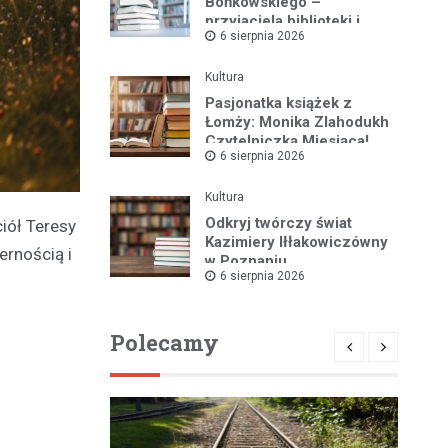
Bońkowskiego –
przyjaciela biblioteki i
6 sierpnia 2026
pasjonata historii regionu
Kultura
Pasjonatka książek z
Łomży: Monika Zlahodukh
Czytelniczką Miesiąca!
6 sierpnia 2026
Kultura
Odkryj twórczy świat
iół Teresy
Kazimiery Iłłakowiczówny
ernością i
w Poznaniu
6 sierpnia 2026
Polecamy