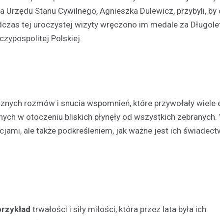
 Urzędu Stanu Cywilnego, Agnieszka Dulewicz, przybyli, by
dczas tej uroczystej wizyty wręczono im medale za Długole
zypospolitej Polskiej.
Aktualności
cznych rozmów i snucia wspomnień, które przywołały wiele 
Chłodne dni stanowią ryzy
nych w otoczeniu bliskich płynęły od wszystkich zebranych.
osób bezdomnych: jak mie
acjami, ale także podkreśleniem, jak ważne jest ich świadect
noclegownia w Łomży chro
najbardziej potrzebującyc
19 lutego 2025
Niska temperatura, która panuj
to nie tylko dyskomfort, ale takż
niebezpieczeństwo dla tych, któ
dachu…
przykład
trwałości i siły miłości, która przez lata była ich