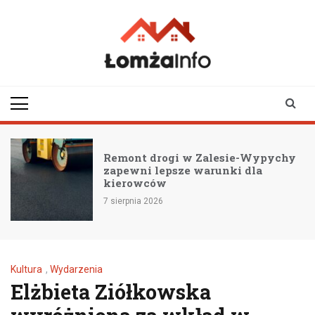
Skip
to
content
lomzainfo.pl
informacje dla
mieszkańców Łomży
i okolicy
Remont drogi w Zalesie-Wypychy
zapewni lepsze warunki dla
kierowców
7 sierpnia 2026
Kultura
,
Wydarzenia
Elżbieta Ziółkowska