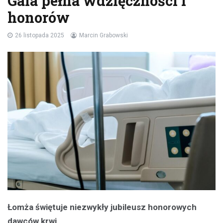
Gala pełna wdzięczności i
honorów
26 listopada 2025
Marcin Grabowski
Łomża świętuje niezwykły jubileusz honorowych
dawców krwi