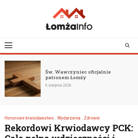
Skip
to
content
lomzainfo.pl
informacje dla
mieszkańców Łomży
i okolicy
Św. Wawrzyniec oficjalnie
patronem Łomży
6 sierpnia 2026
Honorowe krwiodawstwo
,
Wydarzenia
,
Zdrowie
Rekordowi Krwiodawcy PCK: