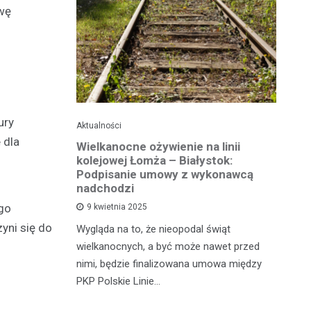
awę
ury
Aktualności
Ak
 dla
ko dla
Wielkanocne ożywienie na linii
O
jska
kolejowej Łomża – Białystok:
bu
ni
Podpisanie umowy z wykonawcą
h?
nadchodzi
Ro
ego
9 kwietnia 2025
od
zyni się do
e za oknem,
Wygląda na to, że nieopodal świąt
fi
e realne
wielkanocnych, a być może nawet przed
fi
rzy nie mają
nimi, będzie finalizowana umowa między
90
PKP Polskie Linie…