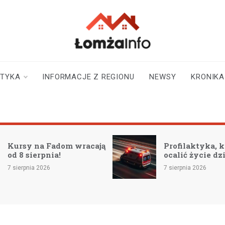
lomzainfo.pl
informacje dla
mieszkańców Łomży
i okolicy
STYKA
INFORMACJE Z REGIONU
NEWSY
KRONIKA
Kursy na Fadom wracają
Profilaktyka, 
od 8 sierpnia!
ocalić życie dz
7 sierpnia 2026
7 sierpnia 2026