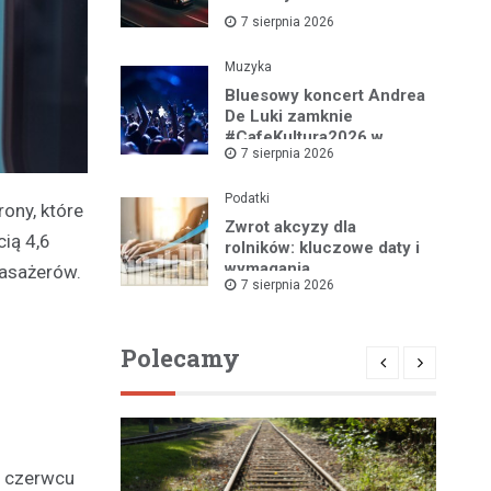
7 sierpnia 2026
Muzyka
Bluesowy koncert Andrea
De Luki zamknie
#CafeKultura2026 w
7 sierpnia 2026
Łomży
Podatki
ony, które
Zwrot akcyzy dla
ią 4,6
rolników: kluczowe daty i
wymagania
pasażerów.
7 sierpnia 2026
dokumentacyjne
Polecamy
w czerwcu