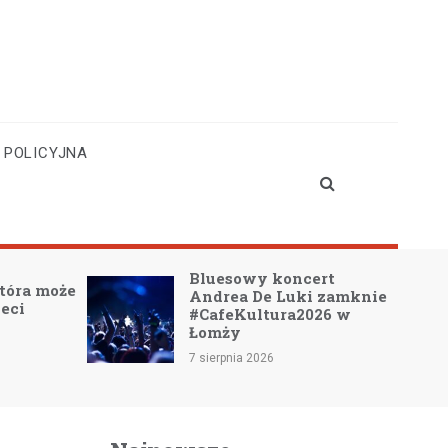
 POLICYJNA
Bluesowy koncert
która może
Andrea De Luki zamknie
ieci
#CafeKultura2026 w
Łomży
7 sierpnia 2026