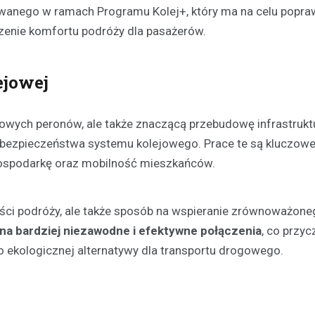
zowanego w ramach Programu Kolej+, który ma na celu popr
zenie komfortu podróży dla pasażerów.
ejowej
owych peronów, ale także znaczącą przebudowę infrastrukt
Aktualności
i bezpieczeństwa systemu kolejowego. Prace te są kluczowe
Chłodne dni stanowią ryzy
osób bezdomnych: jak mie
gospodarkę oraz mobilność mieszkańców.
noclegownia w Łomży chro
najbardziej potrzebującyc
kości podróży, ale także sposób na wspieranie zrównoważon
19 lutego 2025
 na bardziej niezawodne i efektywne połączenia
, co przyc
Niska temperatura, która panuj
o ekologicznej alternatywy dla transportu drogowego.
to nie tylko dyskomfort, ale takż
niebezpieczeństwo dla tych, któ
dachu…