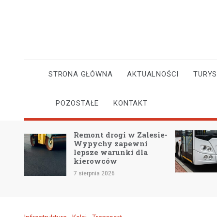
Skip
to
content
STRONA GŁÓWNA
AKTUALNOŚCI
TURY
POZOSTAŁE
KONTAKT
z
Remont drogi w Zalesie-
Wypychy zapewni
iczką
lepsze warunki dla
kierowców
7 sierpnia 2026