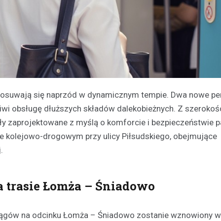
posuwają się naprzód w dynamicznym tempie. Dwa nowe per
iwi obsługę dłuższych składów dalekobieżnych. Z szerokośc
ły zaprojektowane z myślą o komforcie i bezpieczeństwie 
ie kolejowo-drogowym przy ulicy Piłsudskiego, obejmujące
.
 trasie Łomża – Śniadowo
pociągów na odcinku Łomża – Śniadowo zostanie wznowiony 