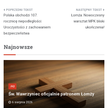
Nawigacja
Polska obchodzi 107.
Łomża: Nowoczesny
wpisu
rocznicę niepodległości:
warsztat MPK bliski
Uroczystości z zachowaniem
ukończenia!
bezpieczeństwa
Najnowsze
/H2
Św. Wawrzyniec oficjalnie patronem Łomży
6 sierpnia 2026