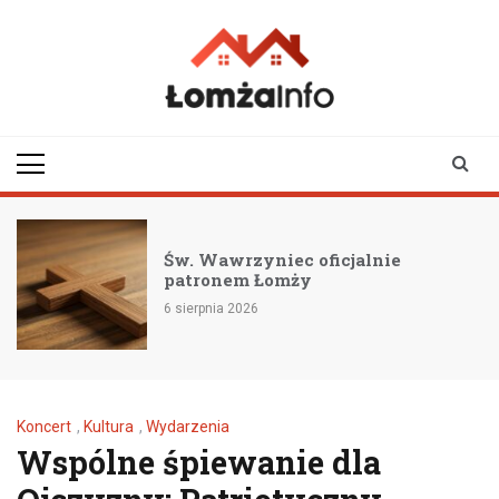
Skip
to
content
lomzainfo.pl
informacje dla
mieszkańców Łomży
i okolicy
Św. Wawrzyniec oficjalnie
patronem Łomży
6 sierpnia 2026
Koncert
,
Kultura
,
Wydarzenia
Wspólne śpiewanie dla