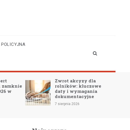
 POLICYJNA
Zwrot akcyzy dla
Ś
e
rolników: kluczowe
of
daty i wymagania
Ł
dokumentacyjne
6 
7 sierpnia 2026