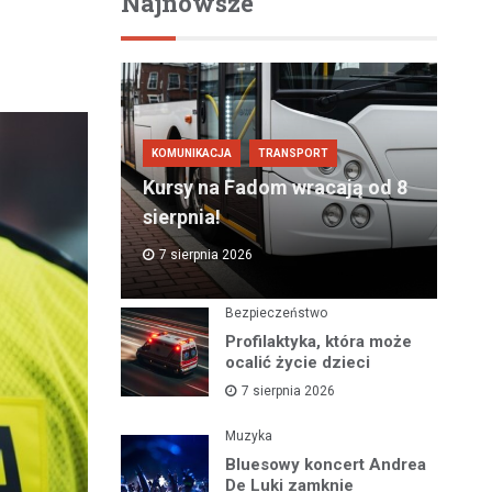
Najnowsze
KOMUNIKACJA
TRANSPORT
Kursy na Fadom wracają od 8
sierpnia!
7 sierpnia 2026
Bezpieczeństwo
Profilaktyka, która może
ocalić życie dzieci
7 sierpnia 2026
Muzyka
Bluesowy koncert Andrea
De Luki zamknie