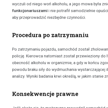
wyczuli od niego woń alkoholu, a jego mowa była zni
funkcjonariuszami
i nie potrafił samodzielnie opuś
aby przeprowadzić niezbędne czynności.
Procedura po zatrzymaniu
Po zatrzymaniu pojazdu, samochód został zholowany
policję. Kierowca natomiast został przewieziony do 
obecność alkoholu w organizmie, a gdy w końcu zgodz
powodu braku siły do wydmuchania wystarczającej il
analizy. Wyniki badania krwi określą, w jakim stani
Konsekwencje prawne
Jeśli okaże się, że mężczyzna prowadził samochód w