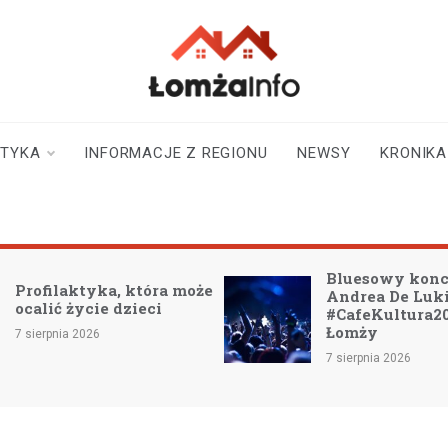
lomzainfo.pl
informacje dla
mieszkańców Łomży
i okolicy
STYKA
INFORMACJE Z REGIONU
NEWSY
KRONIKA
Bluesowy koncert
aktyka, która może
Andrea De Luki zamkni
 życie dzieci
#CafeKultura2026 w
Łomży
a 2026
7 sierpnia 2026