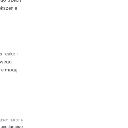
ększenie
 reakcji
owego.
óre mogą
legendarnego