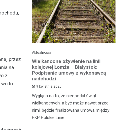
amochodu,
Aktualności
Ak
anej przez
ko dla
Wielkanocne ożywienie na linii
O
jska
kolejowej Łomża – Białystok:
bu
ania na
ni
Podpisanie umowy z wykonawcą
wo z
h?
nadchodzi
rwi do
Ro
9 kwietnia 2025
od
e za oknem,
Wygląda na to, że nieopodal świąt
fi
e realne
wielkanocnych, a być może nawet przed
fi
rzy nie mają
nimi, będzie finalizowana umowa między
90
PKP Polskie Linie…
 do trzech