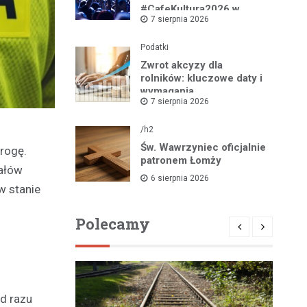
#CafeKultura2026 w
7 sierpnia 2026
Łomży
Podatki
Zwrot akcyzy dla
rolników: kluczowe daty i
wymagania
7 sierpnia 2026
dokumentacyjne
/h2
Św. Wawrzyniec oficjalnie
drogę.
patronem Łomży
nałów
6 sierpnia 2026
w stanie
Polecamy
od razu