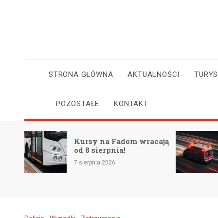
Skip
to
content
STRONA GŁÓWNA
AKTUALNOŚCI
TURY
POZOSTAŁE
KONTAKT
Kursy na Fadom wracają
Profil
od 8 sierpnia!
ocalić
7 sierpnia 2026
7 sierpni