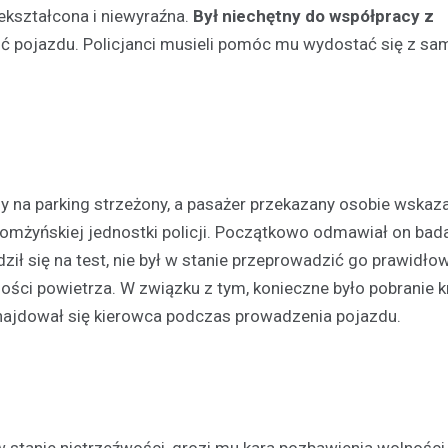
ekształcona i niewyraźna.
Był niechętny do współpracy z
cić pojazdu. Policjanci musieli pomóc mu wydostać się z s
Aktualności
 na parking strzeżony, a pasażer przekazany osobie wskaz
Chłodne dni stanowią ryzy
osób bezdomnych: jak mie
łomżyńskiej jednostki policji. Początkowo odmawiał on bad
noclegownia w Łomży chro
ił się na test, nie był w stanie przeprowadzić go prawidło
najbardziej potrzebującyc
ości powietrza. W związku z tym, konieczne było pobranie k
19 lutego 2025
e znajdował się kierowca podczas prowadzenia pojazdu.
Niska temperatura, która panuj
to nie tylko dyskomfort, ale takż
niebezpieczeństwo dla tych, któ
dachu…
 stanie nietrzeźwości, grozi mu kara pozbawienia wolności