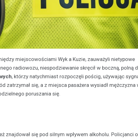
ę między miejscowościami Wyk a Kuzie, zauważyli nietypowe
yjnego radiowozu, niespodziewanie skręcił w boczną, polną 
owych
, którzy natychmiast rozpoczęli pościg, używając syg
hód zatrzymał się, a z miejsca pasażera wysiadł mężczyzna 
dzielnego poruszania się.
ież znajdował się pod silnym wpływem alkoholu. Policjanci 