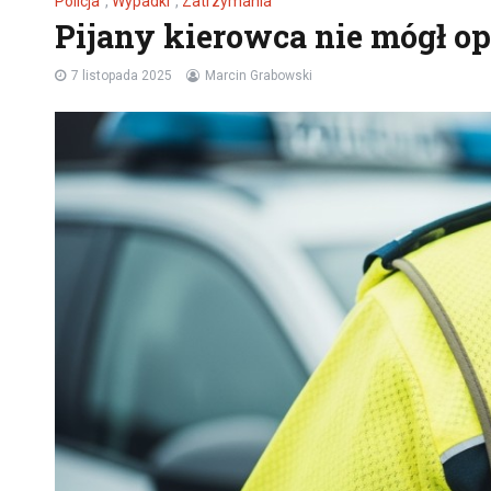
Policja
,
Wypadki
,
Zatrzymania
Pijany kierowca nie mógł op
7 listopada 2025
Marcin Grabowski