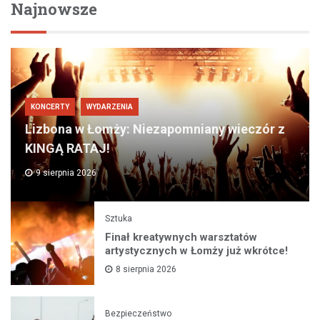
Najnowsze
KONCERTY
WYDARZENIA
Lizbona w Łomży: Niezapomniany wieczór z
KINGĄ RATAJ!
9 sierpnia 2026
Sztuka
Finał kreatywnych warsztatów
artystycznych w Łomży już wkrótce!
8 sierpnia 2026
Bezpieczeństwo