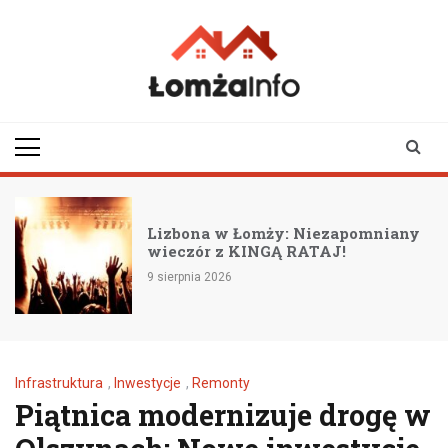
Skip
to
content
lomzainfo.pl
informacje dla
mieszkańców Łomży
i okolicy
Lizbona w Łomży: Niezapomniany
wieczór z KINGĄ RATAJ!
9 sierpnia 2026
Infrastruktura
,
Inwestycje
,
Remonty
Piątnica modernizuje drogę w