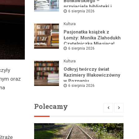
Bońkowskiego –
przyjaciela biblioteki i
6 sierpnia 2026
pasjonata historii regionu
Kultura
Pasjonatka książek z
Łomży: Monika Zlahodukh
Czytelniczką Miesiąca!
6 sierpnia 2026
Kultura
Odkryj twórczy świat
czyły
Kazimiery Iłłakowiczówny
anym oraz
w Poznaniu
6 sierpnia 2026
na
Polecamy
Straże