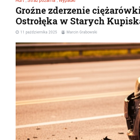
Hurt
,
Straż pożarna
,
Wypadki
Groźne zderzenie ciężarówk
Ostrołęka w Starych Kupis
11 października 2025
Marcin Grabowski