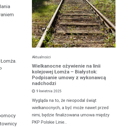
lania
waniem
Aktualności
Ak
P Łomża.
ko dla
Wielkanocne ożywienie na linii
O
P
jska
kolejowej Łomża – Białystok:
bu
ni
Podpisanie umowy z wykonawcą
h?
nadchodzi
Ro
9 kwietnia 2025
od
e za oknem,
Wygląda na to, że nieopodal świąt
fi
e realne
wielkanocnych, a być może nawet przed
fi
rzy nie mają
nimi, będzie finalizowana umowa między
 pomocy
90
PKP Polskie Linie…
atownicy