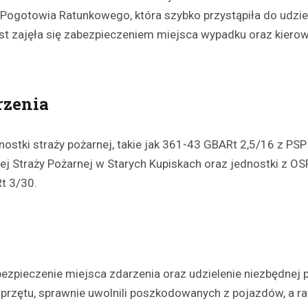
ogotowia Ratunkowego, która szybko przystąpiła do udzie
t zajęła się zabezpieczeniem miejsca wypadku oraz kiero
rzenia
Aktualności
ostki straży pożarnej, takie jak 361-43 GBARt 2,5/16 z PS
Chłodne dni stanowią ryzy
ej Straży Pożarnej w Starych Kupiskach oraz jednostki z OS
osób bezdomnych: jak mie
t 3/30.
noclegownia w Łomży chro
najbardziej potrzebującyc
19 lutego 2025
Niska temperatura, która panuj
to nie tylko dyskomfort, ale takż
niebezpieczeństwo dla tych, któ
bezpieczenie miejsca zdarzenia oraz udzielenie niezbędnej
dachu…
sprzętu, sprawnie uwolnili poszkodowanych z pojazdów, a r