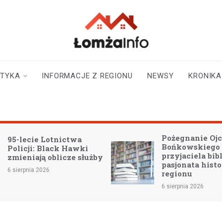
lomzainfo.pl
informacje dla
mieszkańców Łomży
i okolicy
STYKA
INFORMACJE Z REGIONU
NEWSY
KRONIKA
Pożegnanie Ojca J
5-lecie Lotnictwa
Bońkowskiego –
olicji: Black Hawki
przyjaciela bibliote
mieniają oblicze służby
pasjonata historii
sierpnia 2026
regionu
6 sierpnia 2026