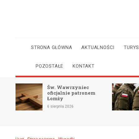
Skip
to
content
STRONA GŁÓWNA
AKTUALNOŚCI
TURY
POZOSTAŁE
KONTAKT
Św. Wawrzyniec
9
oficjalnie patronem
P
Łomży
z
6 sierpnia 2026
6 