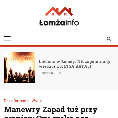
Skip
to
content
lomzainfo.pl
informacje dla
mieszkańców Łomży
i okolicy
Lizbona w Łomży: Niezapomniany
wieczór z KINGĄ RATAJ!
9 sierpnia 2026
Dezinformacja
,
Wojsko
Manewry Zapad tuż przy