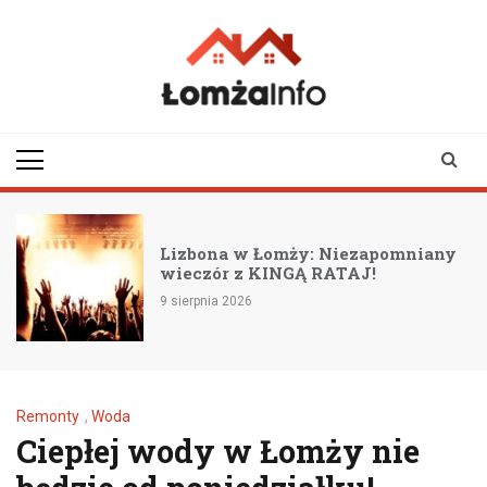
Skip
to
content
lomzainfo.pl
informacje dla
mieszkańców Łomży
i okolicy
Finał kreatywnyc
mży: Niezapomniany
artystycznych w 
NGĄ RATAJ!
wkrótce!
8 sierpnia 2026
Remonty
,
Woda
Ciepłej wody w Łomży nie