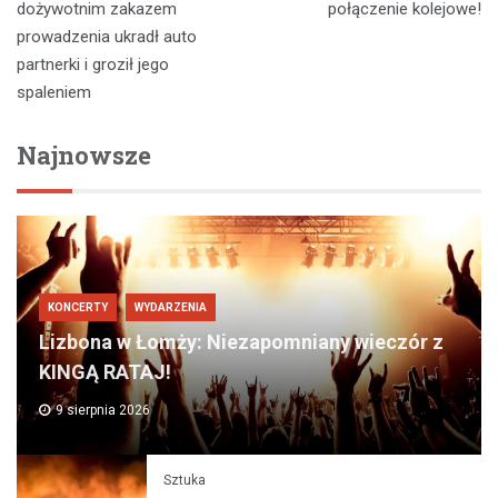
wpisu
dożywotnim zakazem
połączenie kolejowe!
prowadzenia ukradł auto
partnerki i groził jego
spaleniem
Najnowsze
KONCERTY
WYDARZENIA
Lizbona w Łomży: Niezapomniany wieczór z
KINGĄ RATAJ!
9 sierpnia 2026
Sztuka