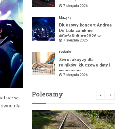
7 sierpnia 2026
Muzyka
Bluesowy koncert Andrea
De Luki zamknie
#CafeKultura2026 w
7 sierpnia 2026
Łomży
Podatki
Zwrot akcyzy dla
rolników: kluczowe daty i
wymagania
7 sierpnia 2026
dokumentacyjne
Polecamy
 udział w
arówno dla