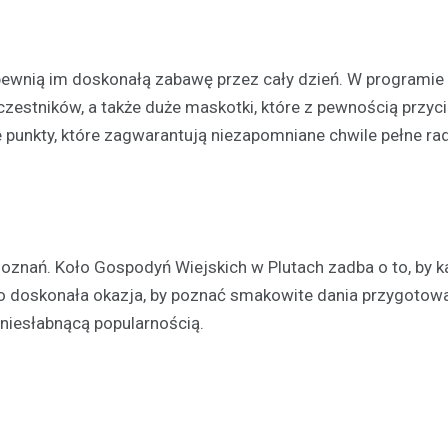
pewnią im doskonałą zabawę przez cały dzień. W programie
zestników, a także duże maskotki, które z pewnością przyci
 punkty, które zagwarantują niezapomniane chwile pełne ra
Aktualności
Chłodne dni stanowią ryzy
osób bezdomnych: jak mie
noclegownia w Łomży chro
doznań. Koło Gospodyń Wiejskich w Plutach zadba o to, by k
najbardziej potrzebującyc
o doskonała okazja, by poznać smakowite dania przygotow
19 lutego 2025
ę niesłabnącą popularnością.
Niska temperatura, która panuj
to nie tylko dyskomfort, ale takż
niebezpieczeństwo dla tych, któ
dachu…