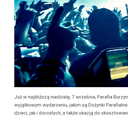
Już w najbliższą niedzielę, 7 września, Parafia Burz
wyjątkowym wydarzeniu, jakim są Dożynki Parafialne. 
dzieci, jak i dorosłych, a także okazją do skosztowan