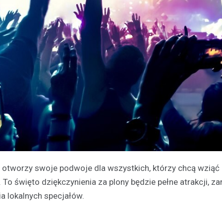
yn otworzy swoje podwoje dla wszystkich, którzy chcą wziąć
To święto dziękczynienia za plony będzie pełne atrakcji, z
ia lokalnych specjałów.