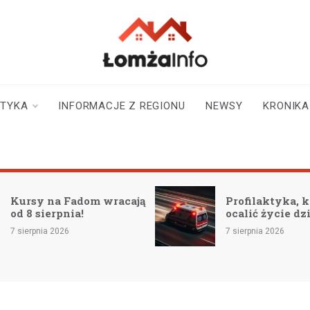
lomzainfo.pl
informacje dla
mieszkańców Łomży
i okolicy
STYKA
INFORMACJE Z REGIONU
NEWSY
KRONIKA
dom wracają
Profilaktyka, która może
!
ocalić życie dzieci
7 sierpnia 2026