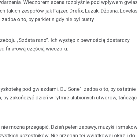
wydarzenia. Wieczorem scena rozbłyśnie pod wpływem gwia
h takich zespołów jak Fajzer, Drefix, Luzak, Džoana, Lovela
zadba o to, by parkiet nigdy nie był pusty.
rzeboju „Szósta rano”. Ich występ z pewnością dostarczy
ed finałową częścią wieczoru.
yskotekę pod gwiazdami. DJ Sone1 zadba o to, by ostatnie
zja, by zakończyć dzień w rytmie ulubionych utworów, tańczą
o nie można przegapić. Dzień pełen zabawy, muzyki i smakow
ystkich uczestników. Nie przegap tej wyjątkowej okazji do