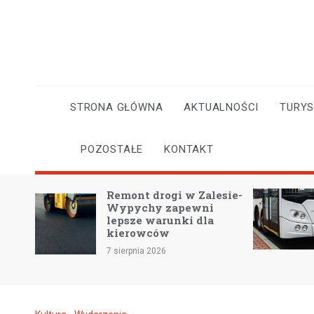
Skip
to
content
STRONA GŁÓWNA
AKTUALNOŚCI
TURY
POZOSTAŁE
KONTAKT
Remont drogi w Zalesie-
Kursy na Fa
Wypychy zapewni
od 8 sierpnia
lepsze warunki dla
kierowców
7 sierpnia 2026
7 sierpnia 2026