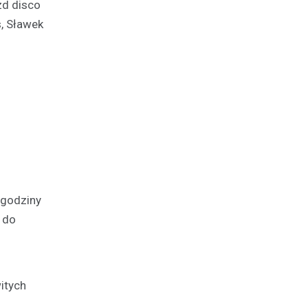
zd disco
s, Sławek
 godziny
c do
itych