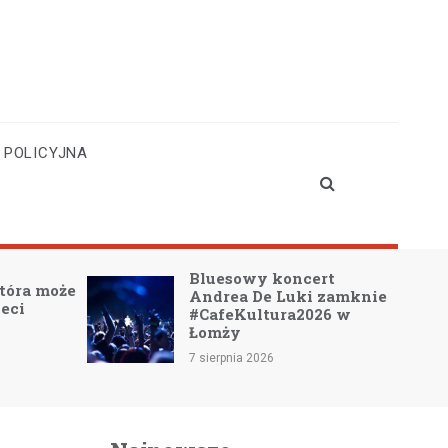
 POLICYJNA
Bluesowy koncert
Zwrot a
Andrea De Luki zamknie
rolnikó
#CafeKultura2026 w
daty i
Łomży
dokume
7 sierpnia 2026
7 sierpnia 