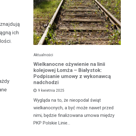
 znajdują
ągną ich
dości.
Aktualności
Ak
ko dla
Wielkanocne ożywienie na linii
O
jska
kolejowej Łomża – Białystok:
bu
ni
Podpisanie umowy z wykonawcą
ażdy
h?
nadchodzi
Ro
ane
9 kwietnia 2025
od
e za oknem,
Wygląda na to, że nieopodal świąt
fi
e realne
wielkanocnych, a być może nawet przed
fi
rzy nie mają
nimi, będzie finalizowana umowa między
90
PKP Polskie Linie…