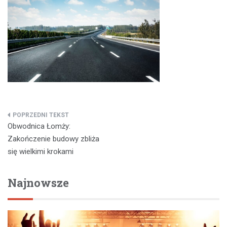
Nawigacja
Obwodnica Łomży:
wpisu
Zakończenie budowy zbliża
się wielkimi krokami
Najnowsze