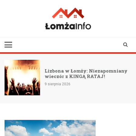
Skip
to
content
lomzainfo.pl
informacje dla
mieszkańców Łomży
i okolicy
Lizbona w Łomży: Niezapomniany
wieczór z KINGĄ RATAJ!
9 sierpnia 2026