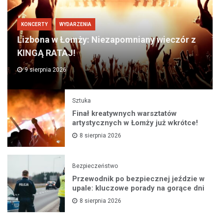
KONCERTY
WYDARZENIA
Lizbona w Łomży: Niezapomniany wieczór z
KINGĄ RATAJ!
9 sierpnia 2026
Sztuka
Finał kreatywnych warsztatów
artystycznych w Łomży już wkrótce!
8 sierpnia 2026
Bezpieczeństwo
Przewodnik po bezpiecznej jeździe w
upale: kluczowe porady na gorące dni
8 sierpnia 2026