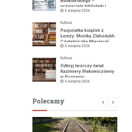
Bońkowskiego –
przyjaciela biblioteki i
6 sierpnia 2026
pasjonata historii regionu
Kultura
Pasjonatka książek z
Łomży: Monika Zlahodukh
Czytelniczką Miesiąca!
6 sierpnia 2026
Kultura
Odkryj twórczy świat
Kazimiery Iłłakowiczówny
w Poznaniu
6 sierpnia 2026
Polecamy