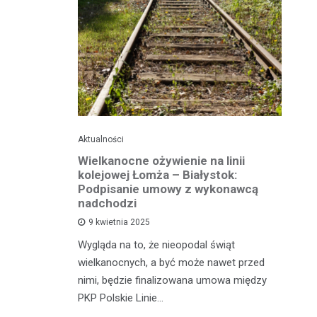
Aktualności
Ak
ko dla
Wielkanocne ożywienie na linii
O
jska
kolejowej Łomża – Białystok:
bu
ni
Podpisanie umowy z wykonawcą
h?
nadchodzi
Ro
9 kwietnia 2025
od
e za oknem,
Wygląda na to, że nieopodal świąt
fi
e realne
wielkanocnych, a być może nawet przed
fi
rzy nie mają
nimi, będzie finalizowana umowa między
90
PKP Polskie Linie…