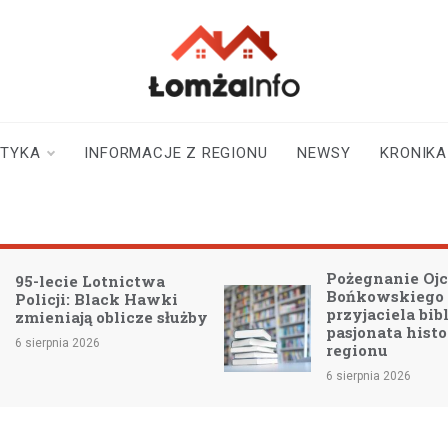
lomzainfo.pl
informacje dla
mieszkańców Łomży
i okolicy
STYKA
INFORMACJE Z REGIONU
NEWSY
KRONIKA
Pożegnanie Ojc
95-lecie Lotnictwa
Bońkowskiego
Policji: Black Hawki
przyjaciela bibl
zmieniają oblicze służby
pasjonata histo
6 sierpnia 2026
regionu
6 sierpnia 2026