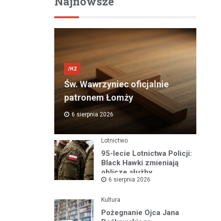
Najnowsze
/H2
Św. Wawrzyniec oficjalnie
patronem Łomży
6 sierpnia 2026
Lotnictwo
95-lecie Lotnictwa Policji:
Black Hawki zmieniają
oblicze służby
6 sierpnia 2026
Kultura
Pożegnanie Ojca Jana