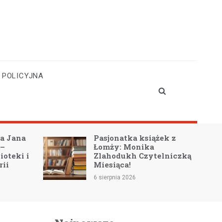
 POLICYJNA
a Jana
Pasjonatka książek z
 –
Łomży: Monika
ioteki i
Zlahodukh Czytelniczką
rii
Miesiąca!
6 sierpnia 2026