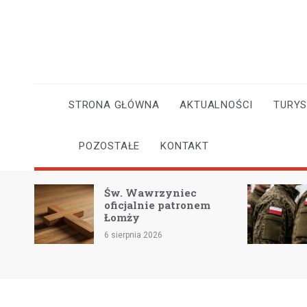
Skip
to
content
STRONA GŁÓWNA
AKTUALNOŚCI
TURY
POZOSTAŁE
KONTAKT
 i
Św. Wawrzyniec
oficjalnie patronem
Łomży
6 sierpnia 2026