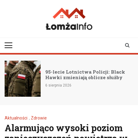
Skip
to
content
lomzainfo.pl
informacje dla
mieszkańców Łomży
i okolicy
95-lecie Lotnictwa Policji: Black
Hawki zmieniają oblicze służby
6 sierpnia 2026
Aktualności
,
Zdrowie
Alarmująco wysoki poziom