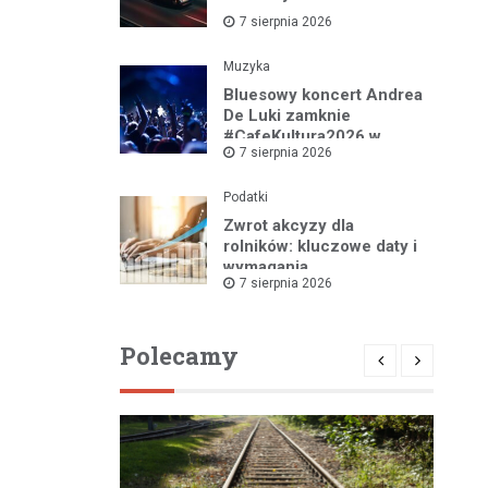
7 sierpnia 2026
Muzyka
Bluesowy koncert Andrea
De Luki zamknie
#CafeKultura2026 w
7 sierpnia 2026
Łomży
Podatki
Zwrot akcyzy dla
rolników: kluczowe daty i
wymagania
7 sierpnia 2026
dokumentacyjne
Polecamy