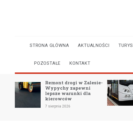
Skip
to
content
STRONA GŁÓWNA
AKTUALNOŚCI
TURY
POZOSTAŁE
KONTAKT
z
Remont drogi w Zalesie-
Wypychy zapewni
iczką
lepsze warunki dla
kierowców
7 sierpnia 2026