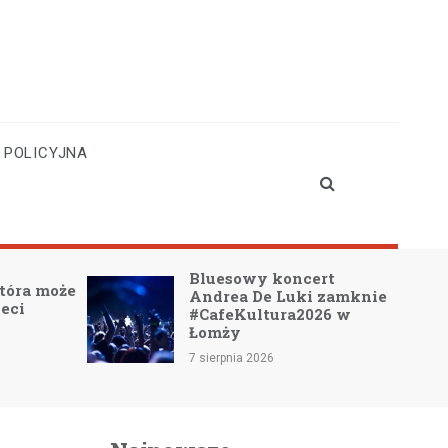
 POLICYJNA
Bluesowy koncert
która może
Andrea De Luki zamknie
ieci
#CafeKultura2026 w
Łomży
7 sierpnia 2026