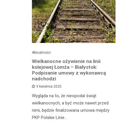
Aktualności
Ak
ko dla
Wielkanocne ożywienie na linii
O
jska
kolejowej Łomża – Białystok:
bu
ni
Podpisanie umowy z wykonawcą
h?
nadchodzi
Ro
9 kwietnia 2025
od
e za oknem,
Wygląda na to, że nieopodal świąt
fi
e realne
wielkanocnych, a być może nawet przed
fi
rzy nie mają
nimi, będzie finalizowana umowa między
90
PKP Polskie Linie…