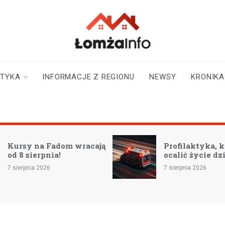
lomzainfo.pl
informacje dla
mieszkańców Łomży
i okolicy
STYKA
INFORMACJE Z REGIONU
NEWSY
KRONIKA
Kursy na Fadom wracają
Profilaktyka, 
od 8 sierpnia!
ocalić życie dz
7 sierpnia 2026
7 sierpnia 2026