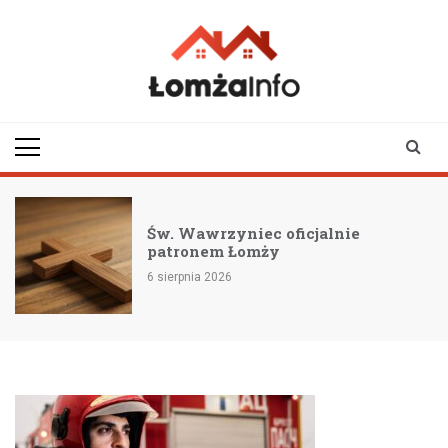
Skip
to
content
lomzainfo.pl
informacje dla
mieszkańców Łomży
i okolicy
Św. Wawrzyniec oficjalnie
patronem Łomży
6 sierpnia 2026