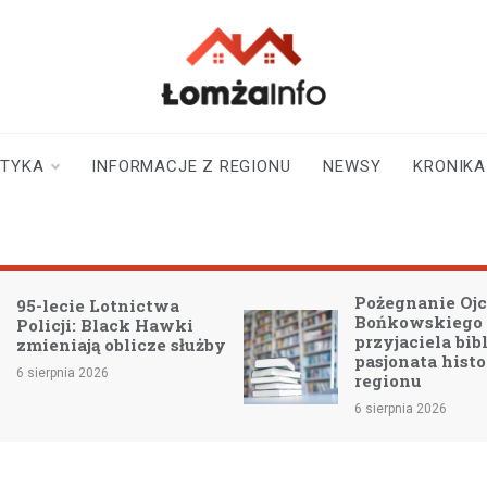
lomzainfo.pl
informacje dla
mieszkańców Łomży
i okolicy
STYKA
INFORMACJE Z REGIONU
NEWSY
KRONIKA
Pożegnanie Ojc
95-lecie Lotnictwa
Bońkowskiego
Policji: Black Hawki
przyjaciela bibl
zmieniają oblicze służby
pasjonata histo
6 sierpnia 2026
regionu
6 sierpnia 2026