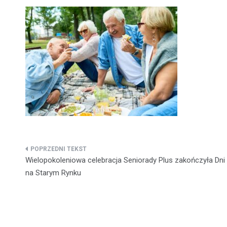
Nawigacja
Wielopokoleniowa celebracja Seniorady Plus zakończyła Dn
wpisu
na Starym Rynku