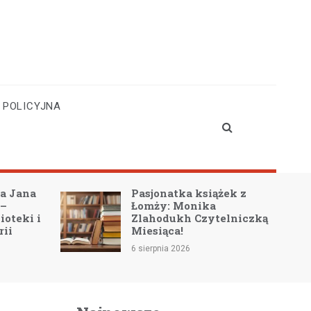
 POLICYJNA
a Jana
Pasjonatka książek z
 –
Łomży: Monika
ioteki i
Zlahodukh Czytelniczką
rii
Miesiąca!
6 sierpnia 2026