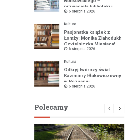
Bońkowskiego –
przyjaciela biblioteki i
6 sierpnia 2026
pasjonata historii regionu
Kultura
Pasjonatka książek z
Łomży: Monika Zlahodukh
Czytelniczką Miesiąca!
6 sierpnia 2026
Kultura
Odkryj twórczy świat
Kazimiery Iłłakowiczówny
w Poznaniu
6 sierpnia 2026
Polecamy