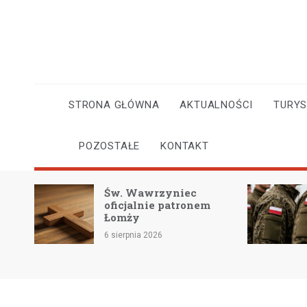
Skip
to
content
STRONA GŁÓWNA
AKTUALNOŚCI
TURY
POZOSTAŁE
KONTAKT
 i
Św. Wawrzyniec
oficjalnie patronem
Łomży
6 sierpnia 2026