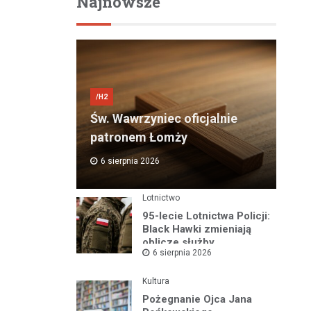
Najnowsze
/H2
Św. Wawrzyniec oficjalnie
patronem Łomży
6 sierpnia 2026
Lotnictwo
95-lecie Lotnictwa Policji:
Black Hawki zmieniają
oblicze służby
6 sierpnia 2026
Kultura
Pożegnanie Ojca Jana