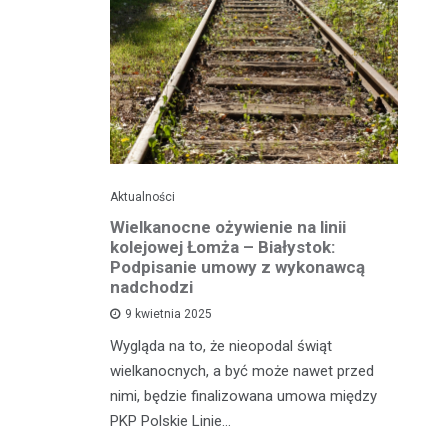
Aktualności
Ak
ko dla
Wielkanocne ożywienie na linii
O
jska
kolejowej Łomża – Białystok:
bu
ni
Podpisanie umowy z wykonawcą
h?
nadchodzi
Ro
9 kwietnia 2025
od
e za oknem,
Wygląda na to, że nieopodal świąt
fi
e realne
wielkanocnych, a być może nawet przed
fi
rzy nie mają
nimi, będzie finalizowana umowa między
90
PKP Polskie Linie…