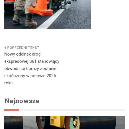
Nawigacja
Nowy odcinek drogi
wpisu
ekspresowej S61 stanowiący
obwodnicę Łomży zostanie
ukończony w połowie 2025
roku.
Najnowsze