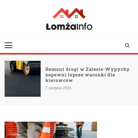
Skip
to
content
lomzainfo.pl
informacje dla
mieszkańców Łomży
i okolicy
Remont drogi w Zalesie-Wypychy
zapewni lepsze warunki dla
kierowców
7 sierpnia 2026