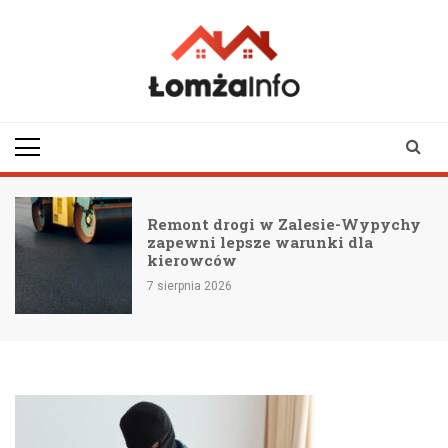
Skip
to
content
lomzainfo.pl
informacje dla
mieszkańców Łomży
i okolicy
Remont drogi w Zalesie-Wypychy
zapewni lepsze warunki dla
kierowców
7 sierpnia 2026