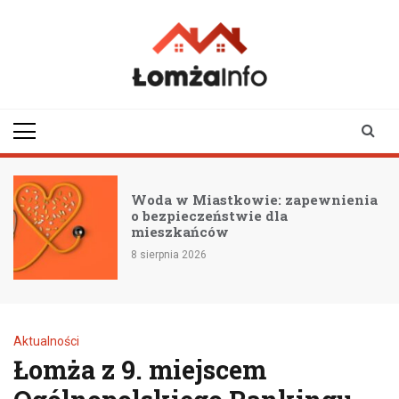
Skip
to
content
lomzainfo.pl
informacje dla
mieszkańców Łomży
i okolicy
Woda w Miastkowie: zapewnienia
o bezpieczeństwie dla
mieszkańców
8 sierpnia 2026
Aktualności
Łomża z 9. miejscem