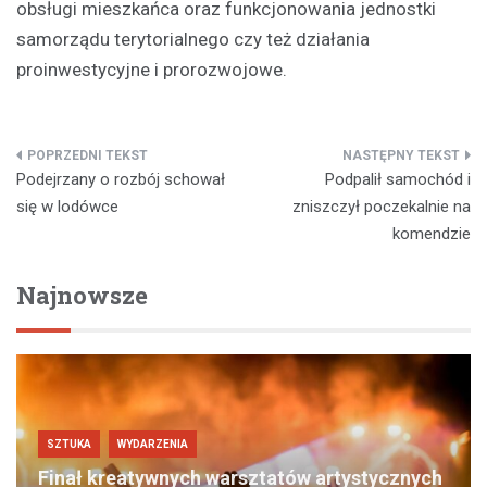
obsługi mieszkańca oraz funkcjonowania jednostki
samorządu terytorialnego czy też działania
proinwestycyjne i prorozwojowe.
Nawigacja
Podejrzany o rozbój schował
Podpalił samochód i
wpisu
się w lodówce
zniszczył poczekalnie na
komendzie
Najnowsze
SZTUKA
WYDARZENIA
Finał kreatywnych warsztatów artystycznych