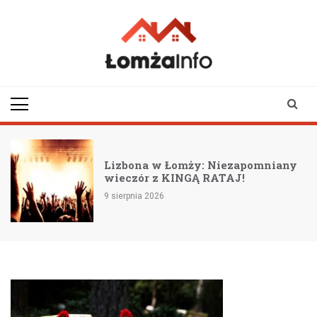
Skip
to
content
lomzainfo.pl
informacje dla
mieszkańców Łomży
i okolicy
Lizbona w Łomży: Niezapomniany
wieczór z KINGĄ RATAJ!
9 sierpnia 2026