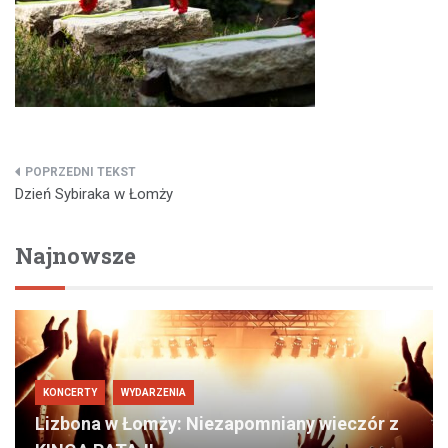
Nawigacja
Dzień Sybiraka w Łomży
wpisu
Najnowsze
KONCERTY
WYDARZENIA
Lizbona w Łomży: Niezapomniany wieczór z