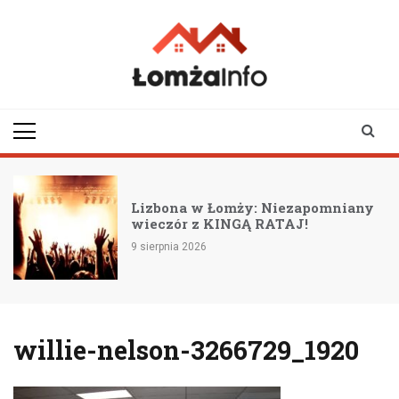
Skip
to
content
lomzainfo.pl
informacje dla
mieszkańców Łomży
i okolicy
Lizbona w Łomży: Niezapomniany
wieczór z KINGĄ RATAJ!
9 sierpnia 2026
willie-nelson-3266729_1920