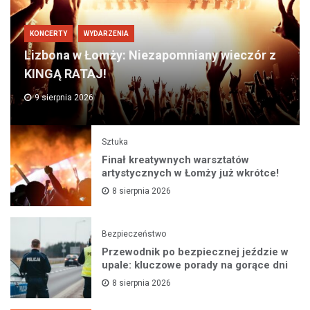
KONCERTY
WYDARZENIA
Lizbona w Łomży: Niezapomniany wieczór z
KINGĄ RATAJ!
9 sierpnia 2026
Sztuka
Finał kreatywnych warsztatów
artystycznych w Łomży już wkrótce!
8 sierpnia 2026
Bezpieczeństwo
Przewodnik po bezpiecznej jeździe w
upale: kluczowe porady na gorące dni
8 sierpnia 2026